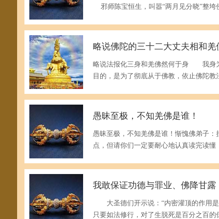
邪师陈宝恒生，叫嚣“两月见分晓”整垮
略说佛陀的三十二大丈夫相和羌
略说法报化三身和羌佛然何于身 我身
目的，是为了彻底从于佛教，依止佛陀教
愚昧至极，不知羌佛是谁！
愚昧至极，不知羌佛是谁！惭愧佛弟子：
点，但请你们一定要耐心地认真读完读懂
我敢保证功德与罪业、佛降甘露
大圣德们开示说：“内密灌顶的作用是
只要如法修行，对了生脱死是百分之百的