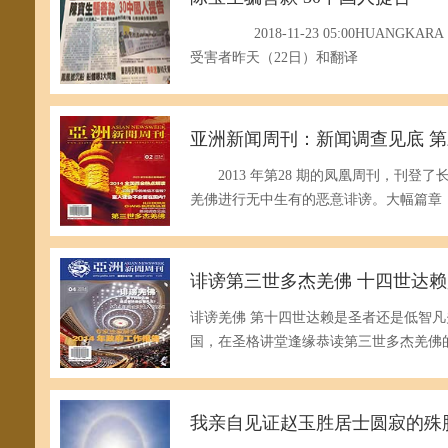
2018-11-23 05:00HUANG
受害者昨天（22日）和翻译
亚洲新闻周刊：新闻调查见底 
2013 年第28 期的凤凰周刊，刊登了长
羌佛进行无中生有的恶意诽谤。大幅篇章，把
诽谤第三世多杰羌佛 十四世达
诽谤羌佛 第十四世达赖是圣者还是低智
国，在圣格讲堂逢缘恭读第三世多杰羌佛
我亲自见证赵玉胜居士圆寂的殊