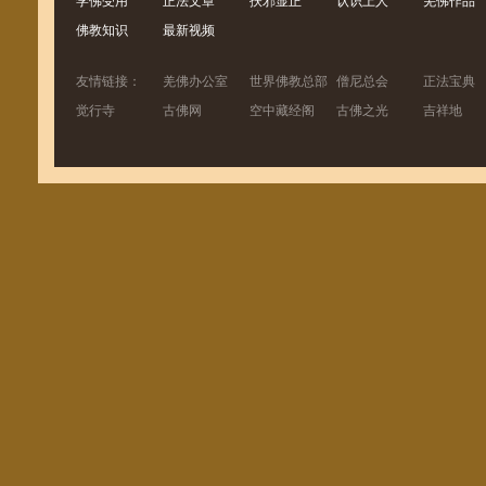
学佛受用
正法文章
扶邪显正
认识上人
羌佛作品
佛教知识
最新视频
友情链接：
羌佛办公室
世界佛教总部
僧尼总会
正法宝典
觉行寺
古佛网
空中藏经阁
古佛之光
吉祥地