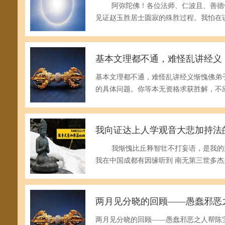
阿弥陀佛！各位法师、仁波且、善德们
见证赵玉胜居士圆寂的殊胜过程。我怕在
基本文理都不通，难怪乱讲经义
基本文理都不通，难怪乱讲经义惭愧佛
的具体问题。你等本无资格求获胜解，不
我向证达上人学观音大悲加持法
我惭愧比丘释智壮不打妄语，是我的戒律
我在中国成都有因缘听到 南无第三世多杰
两月见分晓的回顾——愚蠢邪恶
两月见分晓的回顾——愚蠢邪恶之人帮陈