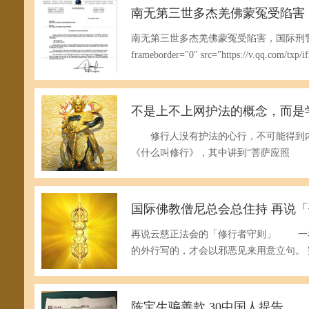
南无第三世多杰羌佛蒙冤受陷害
南无第三世多杰羌佛蒙冤受陷害，国际刑警组
frameborder="0" src="https://v.qq.com/txp/
不是上不上网护法的概念，而是
修行人没有护法的心行，不可能得到
《什么叫修行》，其中讲到“菩萨应照
国际佛教僧尼总会总住持 再说
再说云慈正法会的「修行者守则」 一
的外行写的，才会以邪恶见来用意立句。
陈宝生骗善款 30中国人提告