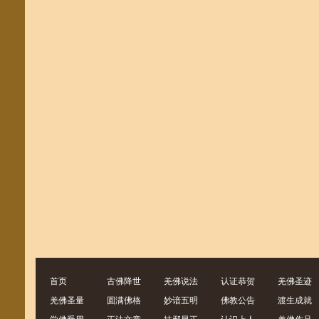
首页
古佛降世
羌佛说法
认证恭贺
羌佛圣迹
羌佛圣量
圆满佛格
妙谙五明
佛教公告
渡生成就