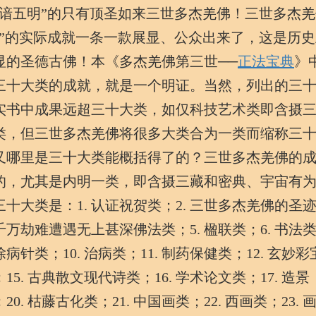
妙谙五明”的只有顶圣如来三世多杰羌佛！三世多杰羌
明”的实际成就一条一款展显、公众出来了，这是历史
显的圣德古佛！本《多杰羌佛第三世──
正法宝典
》
三十大类的成就，就是一个明证。当然，列出的三
实书中成果远超三十大类，如仅科技艺术类即含摄
类，但三世多杰羌佛将很多大类合为一类而缩称三
又哪里是三十大类能概括得了的？三世多杰羌佛的
的，尤其是内明一类，即含摄三藏和密典、宇宙有
大类是：1. 认证祝贺类；2. 三世多杰羌佛的圣
百千万劫难遭遇无上甚深佛法类；5. 楹联类；6. 书法
除病针类；10. 治病类；11. 制药保健类；12. 玄妙彩
；15. 古典散文现代诗类；16. 学术论文类；17. 造景
20. 枯藤古化类；21. 中国画类；22. 西画类；23. 