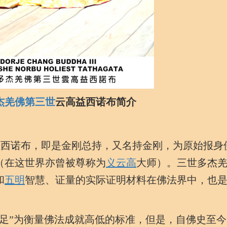
杰羌佛第三世
云高益西诺布简
介
益西诺布，即是金刚总持，又名持金刚，为原始报身
（在这世界亦曾被尊称为
义云高
大师）。三世多杰
和
五明
智慧、证量的实际证明材料在佛法界中，也
”为衡量佛法成就高低的标准，但是，自佛史至今