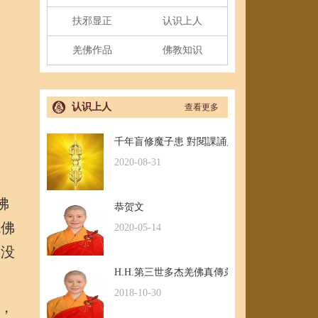
扶邪显正
认识上人
羌佛作品
佛教知识
认识上人
查看更多
千年盲修魔子患 對閱課誦見邪惡
2020-08-31
佛
恭贺文
羌佛
2020-05-14
是没
H.H.第三世多杰羌佛真傳弟子 – 聖德釋證達教
2018-10-30
，