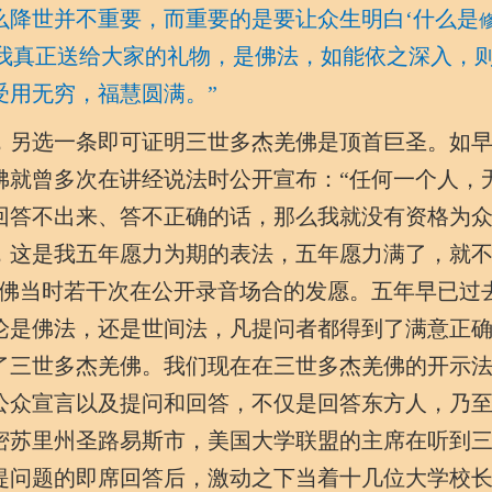
么降世并不重要，而重要的是要让众生明白‘什么是
我真正送给大家的礼物，是佛法，如能依之深入，
受用无穷，福慧圆满。”
另选一条即可证明三世多杰羌佛是顶首巨圣。如早
杰羌佛就曾多次在讲经说法时公开宣布：“任何一个人，
回答不出来、答不正确的话，那么我就没有资格为
，这是我五年愿力为期的表法，五年愿力满了，就
羌佛当时若干次在公开录音场合的发愿。五年早已过
论是佛法，还是世间法，凡提问者都得到了满意正
了三世多杰羌佛。我们现在在三世多杰羌佛的开示
公众宣言以及提问和回答，不仅是回答东方人，乃
密苏里州圣路易斯市，美国大学联盟的主席在听到
提问题的即席回答后，激动之下当着十几位大学校