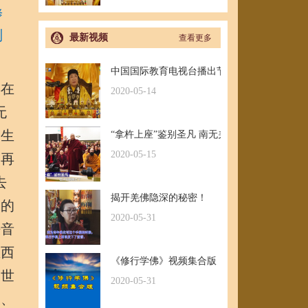
修
则
最新视频
查看更多
中国国际教育电视台播出节目：探其根本，弘
在
2020-05-14
无
众生
“拿杵上座”鉴别圣凡 南无羌佛解难单手提悬42
2020-05-15
不再
去
揭开羌佛隐深的秘密！
确的
2020-05-31
法音
至西
《修行学佛》视频集合版
三世
2020-05-31
长、