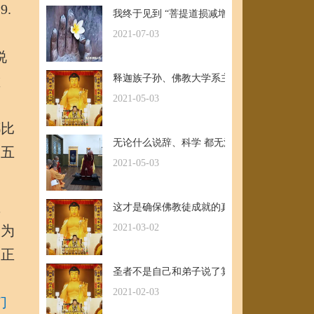
9.
我终于见到 “菩提道损减增益法” 殊胜无上
2021-07-03
说
巅
释迦族子孙、佛教大学系主任皈依南无羌佛，
2021-05-03
都比
无论什么说辞、科学 都无法否认的真正佛法
的五
2021-05-03
宝
这才是确保佛教徒成就的真正的无敌金刚法
2021-03-02
大为
，正
圣者不是自己和弟子说了算的，符合考核印证
圆
2021-02-03
们