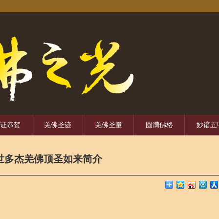
证恭贺
羌佛圣迹
羌佛圣量
圆满佛格
妙谙五
世多杰羌佛顶圣如来简介