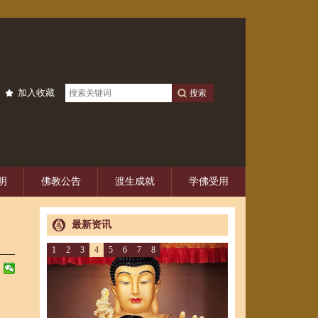
加入收藏
明
佛教公告
渡生成就
学佛受用
最新资讯
1
2
3
4
5
6
7
8