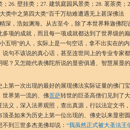
；26. 壁挂类；27. 建筑庭园风景类；28. 茗茶类；2
三十大类中之第四大类“百千万劫难遭遇无上甚深佛法
大精深，浩如渊海。从古至今，除了本世界释迦佛陀
此多项的成就，而且每一项成就都达到了世界级的
小五明”的人，实际上是一句空话，拿不出实在的内
，说句不该说的真心话，甚至连世间上的专业专家
明呢？又怎能代表佛陀所说的显密俱通、智慧展显
上第一次出现的最好的展现佛法实际证量的佛门
，世界第一流的、佛
菩萨
转世的巨圣高僧们见到了
证法义，深入法界观照，查出真源，行以法定文书
布顶圣如来为历史上第一位出现的、佛史以来显密
想不到三世多杰羌佛却说：
“我虽然正式被大圣法王