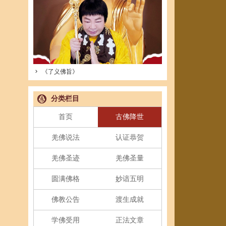
《了义佛旨》
分类栏目
首页
古佛降世
羌佛说法
认证恭贺
羌佛圣迹
羌佛圣量
圆满佛格
妙谙五明
佛教公告
渡生成就
学佛受用
正法文章