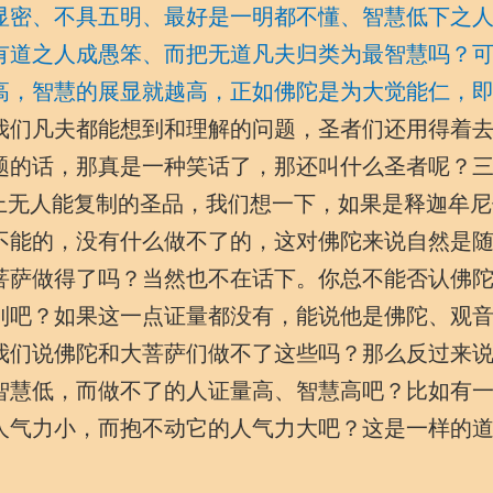
显密、不具五明、最好是一明都不懂、智慧低下之
有道之人成愚笨、而把无道凡夫归类为最智慧吗？
高，智慧的展显就越高，正如佛陀是为大觉能仁，
我们凡夫都能想到和理解的问题，圣者们还用得着
题的话，那真是一种笑话了，那还叫什么圣者呢？
界上无人能复制的圣品，我们想一下，如果是释迦牟尼
不能的，没有什么做不了的，这对佛陀来说自然是
菩萨做得了吗？当然也不在话下。你总不能否认佛
到吧？如果这一点证量都没有，能说他是佛陀、观
我们说佛陀和大菩萨们做不了这些吗？那么反过来
智慧低，而做不了的人证量高、智慧高吧？比如有
人气力小，而抱不动它的人气力大吧？这是一样的