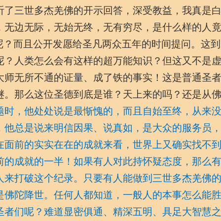
听了三世多杰羌佛的开示回答，深受教益，我真是
，无边无际，无始无终，无有穷尽，是什么样的人
”呢？而且公开发愿给圣凡两众五年的时间提问。这到
呢？人类怎么会有这样的超万能知识？但这又不是
大师无所不通的证量、成了铁的事实！这是普通圣
谜。那么这位圣德到底是谁？天上来的吗？还是从
题时，他处处说是最惭愧的，而且自始至终，从来
，他总是说来明信因果、说真如，是大众的服务员
在面前的实实在在的成就来看，世界上又确实找不
前的成就的一半！如果有人对此持怀疑态度，那么
人来打破这个纪录。只要有人能做到三世多杰羌佛
是佛陀降世。任何人都知道，一般人的本事怎么能
圣者们呢？难道显密俱通、精深五明、具足大智慧