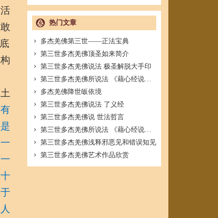
白活
热门文章
竟敢
多杰羌佛第三世——正法宝典
底
第三世多杰羌佛顶圣如来简介
虚构
第三世多杰羌佛说法 极圣解脱大手印
者
第三世多杰羌佛所说法 《藉心经说真谛》
佛土
多杰羌佛降世皈依境
第三世多杰羌佛说法 了义经
没有
第三世多杰羌佛说 世法哲言
，是
第三世多杰羌佛所说法 《藉心经说真谛》
到一
第三世多杰羌佛浅释邪恶见和错误知见
第三世多杰羌佛艺术作品欣赏
有一
的十
胜于
之人