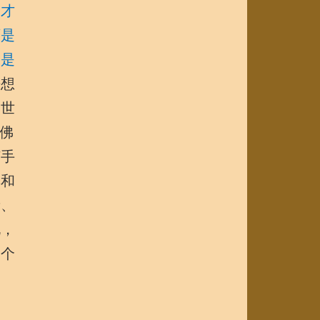
人才
可是
即是
去想
三世
佛
随手
陀和
音、
说，
一个
道