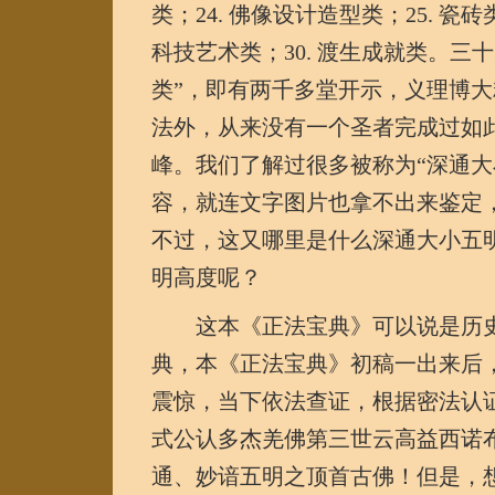
类；24. 佛像设计造型类；25. 瓷砖类
科技艺术类；30. 渡生成就类。
类”，即有两千多堂开示，义理博
法外，从来没有一个圣者完成过如
峰。我们了解过很多被称为“深通大
容，就连文字图片也拿不出来鉴定
不过，这又哪里是什么深通大小五
明高度呢？
这本《正法宝典》可以说是历史
典，本《正法宝典》初稿一出来后
震惊，当下依法查证，根据密法认
式公认多杰羌佛第三世云高益西诺
通、妙谙五明之顶首古佛！但是，