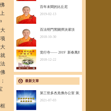
佛
百年未聞的比丘尼
上
2019-02-13
中
十大
百法明門黑關擇決灌頂
2018-10-30
三项
十大
觉行寺—— 2019` 新春萬燈供佛祈福法會
成就
2018-12-22
为法
迹佛
类；
最新文章
宝
第三世多杰羌佛办公室 第六十号公告(06/17/202
2021-07-03
画框