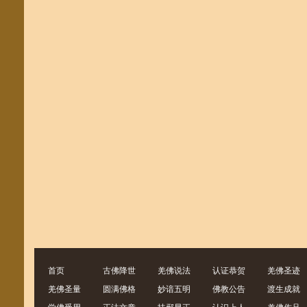
首页
古佛降世
羌佛说法
认证恭贺
羌佛圣迹
羌佛圣量
圆满佛格
妙谙五明
佛教公告
渡生成就