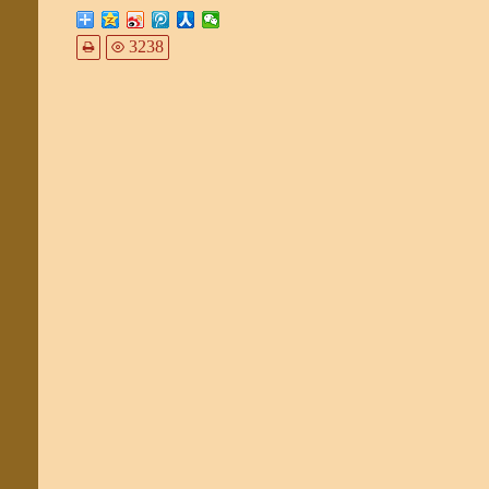
下一篇：
圣僧铁记
3238