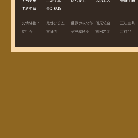
学佛受用
正法文章
扶邪显正
认识上人
羌佛作品
佛教知识
最新视频
友情链接：
羌佛办公室
世界佛教总部
僧尼总会
正法宝典
觉行寺
古佛网
空中藏经阁
古佛之光
吉祥地